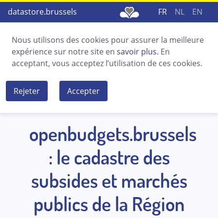
Navigation principale
Choix de l
datastore.brussels
FR
NL
EN
Nous utilisons des cookies pour assurer la meilleure
expérience sur notre site en
savoir plus.
En
acceptant, vous acceptez lʼutilisation de ces cookies.
Rejeter
Accepter
openbudgets.brussels
: le cadastre des
subsides et marchés
publics de la Région